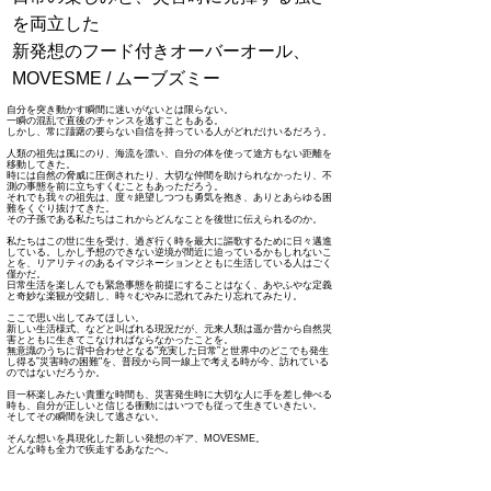
を両立した
新発想のフード付きオーバーオール、
MOVESME / ムーブズミー
自分を突き動かす瞬間に迷いがないとは限らない。
一瞬の混乱で直後のチャンスを逃すこともある。
しかし、常に躊躇の要らない自信を持っている人がどれだけいるだろう。
人類の祖先は風にのり、海流を漂い、自分の体を使って途方もない距離を
移動してきた。
時には自然の脅威に圧倒されたり、大切な仲間を助けられなかったり、不
測の事態を前に立ちすくむこともあっただろう。
それでも我々の祖先は、度々絶望しつつも勇気を抱き、ありとあらゆる困
難をくぐり抜けてきた。
その子孫である私たちはこれからどんなことを後世に伝えられるのか。
私たちはこの世に生を受け、過ぎ行く時を最大に謳歌するために日々邁進
している。しかし予想のできない逆境が間近に迫っているかもしれないこ
とを、リアリティのあるイマジネーションとともに生活している人はごく
僅かだ。
日常生活を楽しんでも緊急事態を前提にすることはなく、あやふやな定義
と奇妙な楽観が交錯し、時々むやみに恐れてみたり忘れてみたり。
ここで思い出してみてほしい。
新しい生活様式、などと叫ばれる現況だが、元来人類は遥か昔から自然災
害とともに生きてこなければならなかったことを。
無意識のうちに背中合わせとなる"充実した日常”と世界中のどこでも発生
し得る”災害時の困難"を、普段から同一線上で考える時が今、訪れている
のではないだろうか。
目一杯楽しみたい貴重な時間も、災害発生時に大切な人に手を差し伸べる
時も、自分が正しいと信じる衝動にはいつでも従って生きていきたい。
そしてその瞬間を決して逃さない。
​そんな想いを具現化した新しい発想のギア、MOVESME。
どんな時も全力で疾走するあなたへ。