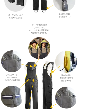
裾が絞れるので
ポーチやポケットで
より動きやすい
カスタマイズ可能
フードが着脱可能で
リバーシブル。
イエローにすれば緊急時に
視認性が高まります。
モバイルソーラー
背中の内側に
バッテリーを
貴重品を格納する
首の後ろに装着可能
隠しポケット