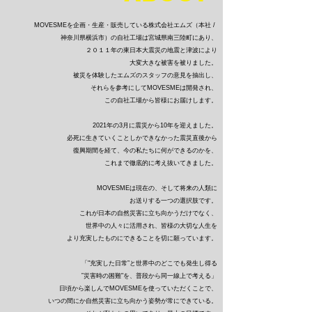
MOVESMEを企画・生産・販売している株式会社エムズ（本社 /
神奈川県横浜市）の自社工場は宮城県南三陸町にあり、
２０１１年の東日本大震災の地震と津波により
大変大きな被害を被りました。
被災を体験したエムズのスタッフの意見を抽出し、
それらを参考にしてMOVESMEは開発され、
この自社工場から皆様にお届けします。
2021年の3月に震災から10年を迎えました。
必死に生きていくことしかできなかった震災直後から
復興期間を経て、今の私たちに何ができるのかを、
これまで徹底的に考え抜いてきました。
MOVESMEは現在の、そして将来の人類に
お送りする一つの選択肢です。
これが日本の自然災害に立ち向かうだけでなく、
世界中の人々に活用され、皆様の大切な人生を
より充実したものにできることを切に願っています。
「"充実した日常”と世界中のどこでも発生し得る
”災害時の困難"を、普段から同一線上で考える」
日頃から楽しんでMOVESMEを使っていただくことで、
いつの間にか自然災害に立ち向かう姿勢が常にできている。