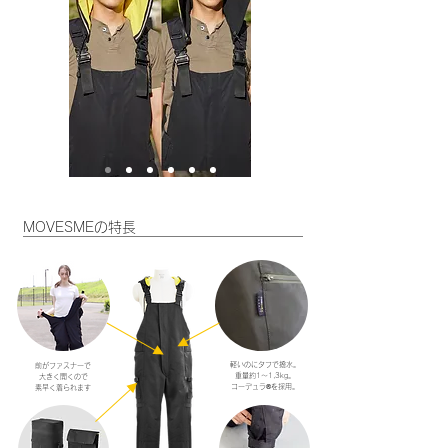
MOVESMEの特長
軽いのにタフで撥水。
前が​ファスナーで
重量約1～1,3kg。
大きく開くので
コーデュラ®️を採用。
​素早く着られます