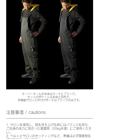
オーバーオールの本体はカーキとブラック。
セットのポケットは本体と同色で、
多機能サロンと外付けポーチはブラックのみです。
注意事項 / cautions
1. サロンを使用し、物を持ち上げる時にはバランスを保ち、
ご自身の体力に見合った重量物（20kg未満）にご使用くださ
い。
2. ベルトとサロンのセッティングなど、準備は必ず障害物を