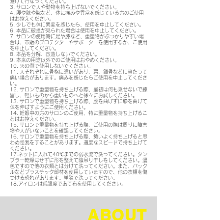
避けて行なってください。
3. サロンで人や動物を持ち上げないでください。
4. 腰や膝や腕など、体に痛みや異常を感じている方のご使用
はお控えください。
5. 少しでも体に異変を感じたら、使用を中止してください。
6. 本品に破損が見られた場合は使用を中止してください。
7. サロンの使用時に足や膝など、重量物がぶつかりやすい場
合は、市販のプロテクターやサポーターを使用するか、ご使用
を中止してください。
8. 本品を分解、改造しないでください。
9. 本来の用途以外でのご使用はおやめください。
10. 火の側で使用しないでください。
11. 人それぞれに骨格に違いがあり、肩、鎖骨などに当たって
痛い場合があります。痛みを感じたらご使用を中止してくださ
い。
12. サロンで重量物を持ち上げる際、最初は何も乗せないで練
習し、軽いものから重いものへと徐々にお試しください。
13. サロンで重量物を持ち上げる際、腰を曲げずに膝を曲げて
体を伸ばすようにご使用ください。
14. 妊娠中の方のサロンのご使用、特に重量物を持ち上げるこ
とはお控えください。
15. サロンで重量物を持ち上げる際、ご使用の際は周りに障害
物や人がいないことを確認してください。
16. サロンで重量物を持ち上げる際、勢いよく持ち上げると思
わぬ怪我をすることがあります。適度なスピードで持ち上げて
ください。
17.ネットに入れて40℃までの弱水流で洗ってください。タン
ブラー乾燥はせずに形を整えて陰吊り干しをしてください。濃
色ですので他の衣類とは分けて洗ってください。また、バック
ルなどプラスチック部材を使用していますので、他の衣類を傷
つける恐れがあります。単独で洗ってください。
18.アイロンは低温度であて布を使用してください。
ABOUT