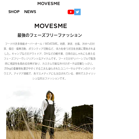
SHOP
NEWS
最強のフェーズフリーファッション
フード付き多機能オーバーオール / MOVESME。地震、津波、台風、洪水への対
策、復旧・復興活動、ボランティア活動など、体力を使う状況を念頭に開発されま
した。キャンプなどのアウトドア、DIYなどの軽作業、日常のおしゃれにも使える
フェーズフリーでレジリアントなアイテムです。フードだけがリバーシブルで緊急
時に視認性を高める効果があり、カスタム可能な外付けポーチは容量たっぷり。
20kgの重量物を運びやすくする工夫も凝らされたユニバーサルデザインのテック
ウエア。アイデア満載で、各マスメディアにも注目されている、便利でスタイリッ
シュな防災ファッションです。