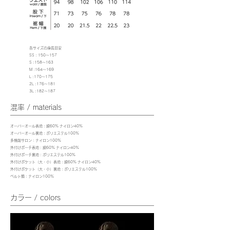
各サイズの身長目安
SS : 150～157
S :158～163
M :164～169
L :170～175
2L :176～181
3L :182～187
混率 / materials
オーバーオール表地 : 綿60% ナイロン40%
オーバーオール裏地 : ポリエステル100%
多機能サロン : ナイロン100%
外付けポーチ表地 : 綿60% ナイロン40%
外付けポーチ裏地 : ポリエステル100%
外付けポケット（大・小）表地 : 綿60% ナイロン40%
外付けポケット（大・小）裏地 : ポリエステル100%
ベルト類 : ナイロン100%
カラー / colors