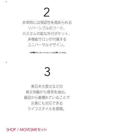
2
非常時には視認性を高められる
リバーシブルのフード、
カスタム可能な外付ポケット、
多機能サロンが付属する
ユニバーサルデザイン。
※多機能サロンはミニマムセットには付属していません
3
東日本大震災などの
被災体験から意見を抽出。
普段から着慣れていることで
災害にも対応できる
ライフスタイルを提唱。
SHOP / MOVESMEセット