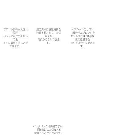
フロント部分が大きく
腰の周りに避難用具を
オプションのサロン
開き
装着することで、大切
（腰巻きエプロン）を
パジャマなどの上から
な人を
セットすれば20kg程
でも
​背負うことができま
度の重量物を
すぐに着用することが
す。
持ち上げやすくできま
できます。
す。
バックパックは便利ですが、
避難時には大切な人を
​背負うことができません。