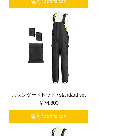
購入 / add to cart
スタンダードセット / standard set
価格
￥74,800
購入 / add to cart