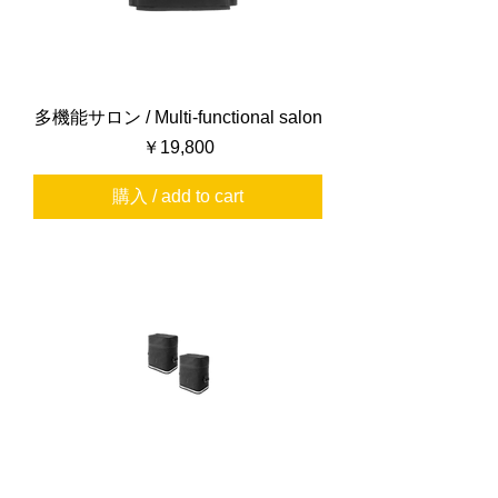
多機能サロン / Multi-functional salon
価格
￥19,800
購入 / add to cart