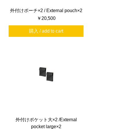
外付けポーチ×2 / External pouch×2
価格
￥20,500
購入 / add to cart
外付けポケット大×2 /External
pocket large×2