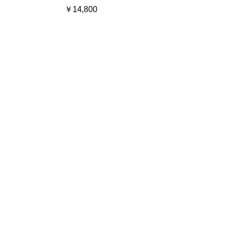
価格
￥14,800
購入 / add to cart
外付けポケット小×2 /External
pocket small×2
価格
￥11,800