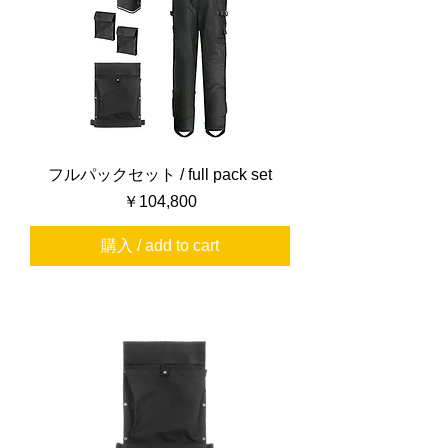
フルパックセット / full pack set
価格
￥104,800
購入 / add to cart